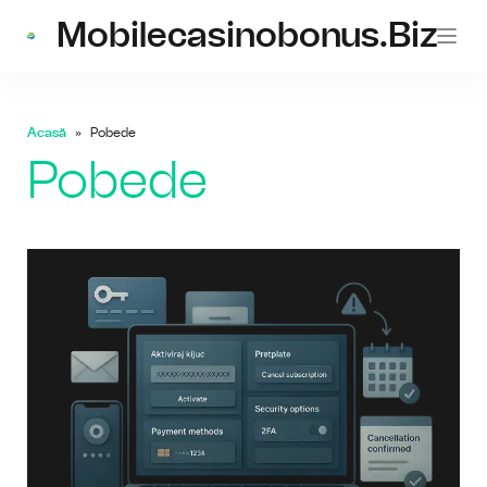
Mobilecasinobonus.biz
Acasă
Pobede
Pobede